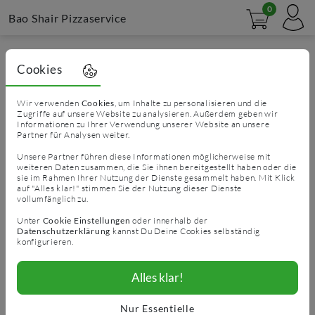
0
Bao Shair Pizzaservice
Impressum
Cookies
Angaben gemäß §5 TMG:
Wir verwenden
Cookies
, um Inhalte zu personalisieren und die
Zugriffe auf unsere Website zu analysieren. Außerdem geben wir
Bao Shair Pizzaservice
Informationen zu Ihrer Verwendung unserer Website an unsere
Seestraße
15
Partner für Analysen weiter.
71229
Leonberg
Unsere Partner führen diese Informationen möglicherweise mit
weiteren Daten zusammen, die Sie ihnen bereitgestellt haben oder die
Vertreten durch:
sie im Rahmen Ihrer Nutzung der Dienste gesammelt haben. Mit Klick
auf "Alles klar!" stimmen Sie der Nutzung dieser Dienste
Shahzad Ashraf
vollumfänglich zu.
Kontakt:
Unter
Cookie Einstellungen
oder innerhalb der
Datenschutzerklärung
kannst Du Deine Cookies selbständig
Telefon:
07152/3597677
konfigurieren.
E-Mail:
nefiye@gmx.net
Steuernummer: 70400/30545
Alles klar!
EU-Streitschlichtung
Die Europäische Kommission stellt eine Plattform zur
Nur Essentielle