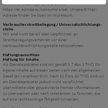
Online-Streitbeilegung (OS) bereit:
https://ec.europa.eu/consumers/odr
. Unsere E-Mail-
Adresse finden Sie oben im Impressum.
Verbraucher­streit­beilegung / Universal­schlichtungs­
stelle
Wir sind nicht bereit oder verpflichtet, an
Streitbeilegungsverfahren vor einer
Verbraucherschlichtungsstelle teilzunehmen.
Haftungsausschluss
Haftung für Inhalte
Als Diensteanbieter sind wir gemäß § 7 Abs.1 TMG für
eigene Inhalte auf diesen Seiten nach den allgemeinen
Gesetzen verantwortlich. Nach §§ 8 bis 10 TMG sind wir
als Diensteanbieter jedoch nicht verpflichtet,
übermittelte oder gespeicherte fremde Informationen
zu überwachen oder nach Umständen zu forschen, die
auf eine rechtswidrige Tätigkeit hinweisen.